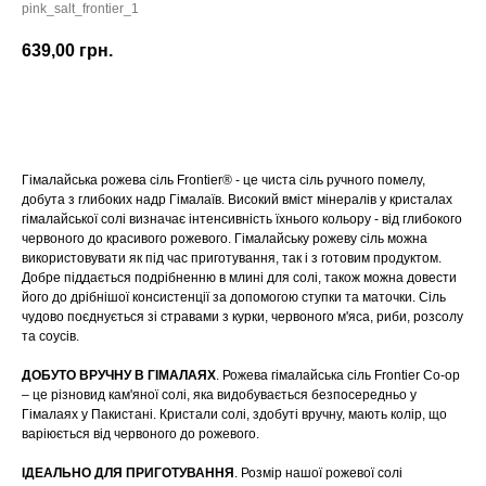
pink_salt_frontier_1
639,00
грн.
КУПИТИ
Гімалайська рожева сіль Frontier® - це чиста сіль ручного помелу,
добута з глибоких надр Гімалаїв. Високий вміст мінералів у кристалах
гімалайської солі визначає інтенсивність їхнього кольору - від глибокого
червоного до красивого рожевого. Гімалайську рожеву сіль можна
використовувати як під час приготування, так і з готовим продуктом.
Добре піддається подрібненню в млині для солі, також можна довести
його до дрібнішої консистенції за допомогою ступки та маточки. Сіль
чудово поєднується зі стравами з курки, червоного м'яса, риби, розсолу
та соусів.
ДОБУТО ВРУЧНУ В ГІМАЛАЯХ
. Рожева гімалайська сіль Frontier Co-op
– це різновид кам'яної солі, яка видобувається безпосередньо у
Гімалаях у Пакистані. Кристали солі, здобуті вручну, мають колір, що
варіюється від червоного до рожевого.
ІДЕАЛЬНО ДЛЯ ПРИГОТУВАННЯ
. Розмір нашої рожевої солі