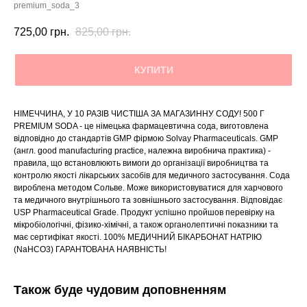
premium_soda_3
725,00
грн.
825,00
грн.
КУПИТИ
НІМЕЧЧИНА, У 10 РАЗІВ ЧИСТІША ЗА МАГАЗИННУ СОДУ! 500 Г
PREMIUM SODA - це німецька фармацевтична сода, виготовлена ​​
відповідно до стандартів GMP фірмою Solvay Pharmaceuticals. GMP
(англ. good manufacturing practice, належна виробнича практика) -
правила, що встановлюють вимоги до організації виробництва та
контролю якості лікарських засобів для медичного застосування. Сода
вироблена методом Сольве. Може використовуватися для харчового
та медичного внутрішнього та зовнішнього застосування. Відповідає
USP Pharmaceutical Grade. Продукт успішно пройшов перевірку на
мікробіологічні, фізико-хімічні, а також органолептичні показники та
має сертифікат якості. 100% МЕДИЧНИЙ БІКАРБОНАТ НАТРІЮ
(NaHCO3) ГАРАНТОВАНА НАЯВНІСТЬ!
Також буде чудовим доповненням